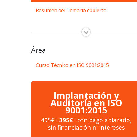
Resumen del Temario cubierto
Área
Curso Técnico en ISO 9001:2015
Implantación y
Auditoría en ISO
9001:2015
495€
¡
395€
! con pago aplazado,
sin financiación ni intereses