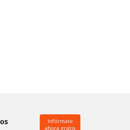
os
Infórmate
ahora gratis