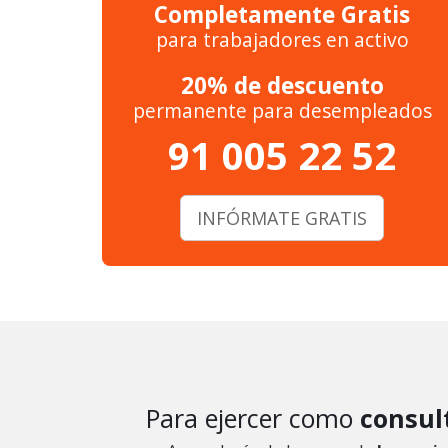
Completamente Gratis
para trabajadores en activo
20% de descuento
permanente para desempleados
91 005 22 52
INFÓRMATE GRATIS
Para ejercer como
consul