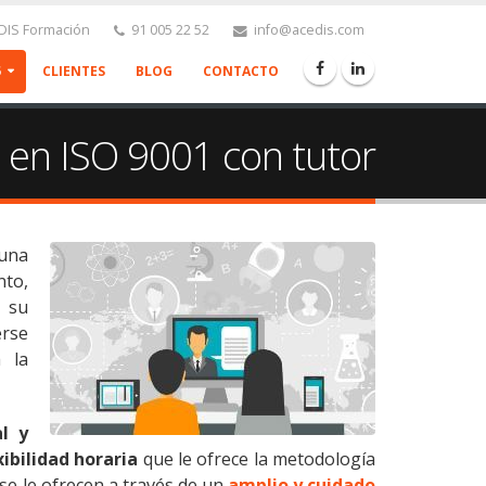
IS Formación
91 005 22 52
info@acedis.com
5
CLIENTES
BLOG
CONTACTO
en ISO 9001 con tutor
 una
nto,
a su
erse
a la
al y
xibilidad horaria
que le ofrece la metodología
se le ofrecen a través de un
amplio y cuidado