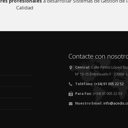
res profesionales
a desarrollar Sistemas de Gestión de l
Calidad
Contacte con nosotr
Central:
Calle Pintor López Gu
Nº 13-15 Entresuelo F · 27004 ·
Teléfono:
(+34) 91 005 22 52
Para Fax:
(+34) 91 005 22 53
Nuestro Email:
info@acedis.