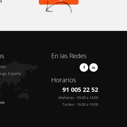
a
os
En las Redes
ntín
 Lugo, España
Horarios
91 005 22 52
Mañanas · 09:00 a 14:00
com
Tardes · 16:00 a 19:00