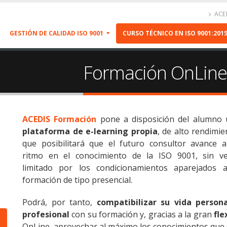
ACED
GESTIÓN DE CALIDAD ISO 9001
CURSO TÉCNICO EN ISO 9001:201
Formación OnLine 
ACEDIS Formación
pone a disposición del alumno
plataforma de e-learning propia
, de alto rendimie
que posibilitará que el futuro consultor avance 
ritmo en el conocimiento de la ISO 9001, sin v
limitado por los condicionamientos aparejados 
formación de tipo presencial.
Podrá, por tanto,
compatibilizar su vida person
profesional
con su formación y, gracias a la gran
fle
OnLine, aprovechar al máximo los conocimientos que 